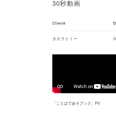
30秒動画
Client
D
タカラトミー
O
「ことばであそブック」PV